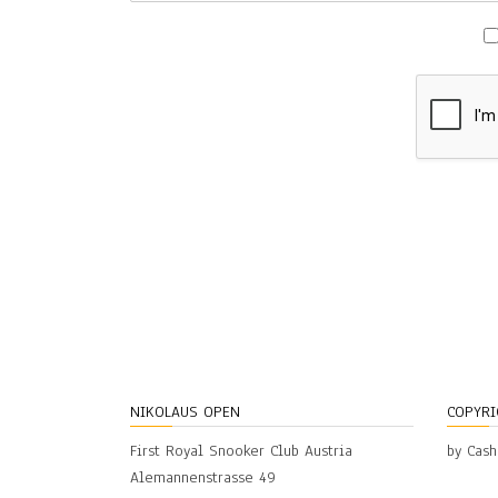
A
n
n
e
h
m
e
n
-
F
e
l
d
*
NIKOLAUS OPEN
COPYRI
First Royal Snooker Club Austria
by Cas
Alemannenstrasse 49